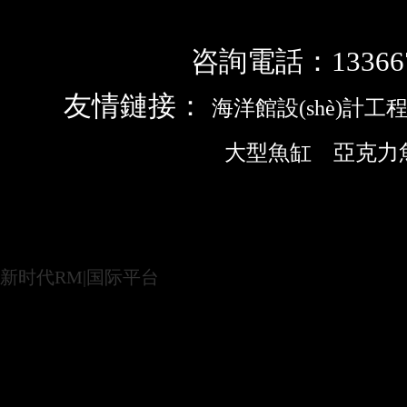
咨詢電話：133667
友情鏈接：
海洋館設(shè)計工
大型魚缸
亞克力
新时代RM|国际平台