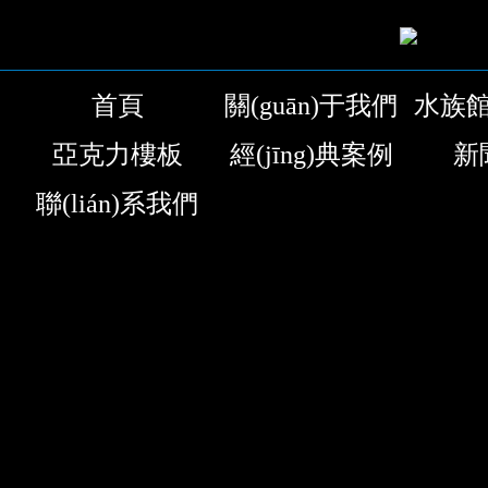
首頁
關(guān)于我們
水族
亞克力樓板
經(jīng)典案例
新
聯(lián)系我們